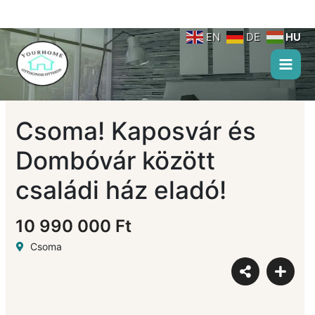
Skip
to
content
EN
DE
HU
Csoma! Kaposvár és
Dombóvár között
családi ház eladó!
10 990 000 Ft
Csoma