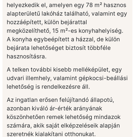
helyezkedik el, amelyen egy 78 m² hasznos
alapterületű lakóház található, valamint egy
hozzáépített, külön bejárattal
megközelíthető, 15 m²-es konyhahelyiség.
A konyha egybeépített a házzal, de külön
bejárata lehetőséget biztosít többféle
hasznosításra.
A telken további kisebb melléképület, egy
udvari illemhely, valamint gépkocsi-beállási
lehetőség is rendelkezésre áll.
Az ingatlan erősen felújítandó állapotú,
azonban kiváló ár-érték arányának
köszönhetően remek lehetőség mindazok
számára, akik saját elképzeléseik alapján
szeretnék kialakítani otthonukat.