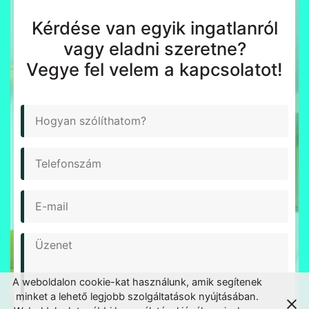
Kérdése van egyik ingatlanról
vagy eladni szeretne?
Vegye fel velem a kapcsolatot!
N
é
v
T
e
l
E
e
-
f
m
o
Ü
a
n
z
i
s
e
l
z
A weboldalon cookie-kat használunk, amik segítenek
n
á
minket a lehető legjobb szolgáltatások nyújtásában.
e
m