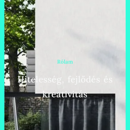
Rólam
Hitelesség, fejlődés és
kreativitás