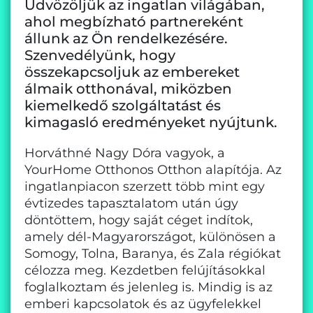
Üdvözöljük az ingatlan világában,
ahol megbízható partnereként
állunk az Ön rendelkezésére.
Szenvedélyünk, hogy
összekapcsoljuk az embereket
álmaik otthonával, miközben
kiemelkedő szolgáltatást és
kimagasló eredményeket nyújtunk.
Horváthné Nagy Dóra vagyok, a
YourHome Otthonos Otthon alapítója. Az
ingatlanpiacon szerzett több mint egy
évtizedes tapasztalatom után úgy
döntöttem, hogy saját céget indítok,
amely dél-Magyarországot, különösen a
Somogy, Tolna, Baranya, és Zala régiókat
célozza meg. Kezdetben felújításokkal
foglalkoztam és jelenleg is. Mindig is az
emberi kapcsolatok és az ügyfelekkel