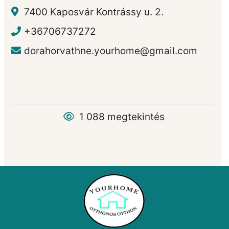
7400 Kaposvár Kontrássy u. 2.
+36706737272
dorahorvathne.yourhome@gmail.com
1 088 megtekintés