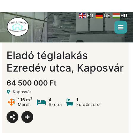
Skip
to
content
EN
DE
HU
Eladó téglalakás
Ezredév utca, Kaposvár
64 500 000 Ft
Kaposvár
2
116 m
4
1
Méret
Szoba
Fürdőszoba