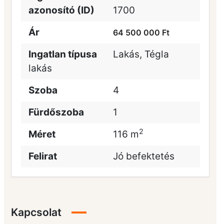
azonosító (ID)
1700
Ár
64 500 000 Ft
Ingatlan típusa
Lakás
,
Tégla
lakás
Szoba
4
Fürdőszoba
1
2
Méret
116 m
Felirat
Jó befektetés
Kapcsolat