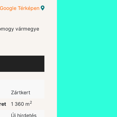
 Google Térképen
omogy vármegye
Zártkert
2
ret
1 360 m
Új hirdetés