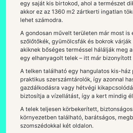
egy saját kis birtokod, ahol a természet dik
akkor ez az 1360 m2 zártkerti ingatlan tök
lehet számodra.
A gondosan művelt területen már most is 
szőlőtőkék, gyümölcsfák és bokrok várják 
akiknek bőséges terméssel hálálják meg a
egy elhanyagolt telek – itt már bizonyított 
A telken található egy hangulatos kis-ház 
praktikus szerszámtárolók, így azonnal h
gazdálkodásra vagy hétvégi kikapcsolódás
biztosítja a vízellátást, így a kert mindig é
A telek teljesen körbekerített, biztonságos
környezetben található, barátságos, megb
szomszédokkal két oldalon.