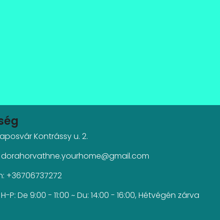
őség
aposvár Kontrássy u. 2.
l: dorahorvathne.yourhome@gmail.com
n: +36706737272
 H-P: De 9:00 - 11:00 ~ Du: 14:00 - 16:00, Hétvégén zárva