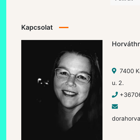
Kapcsolat
Horváth
7400 K
u. 2.
+3670
dorahorv