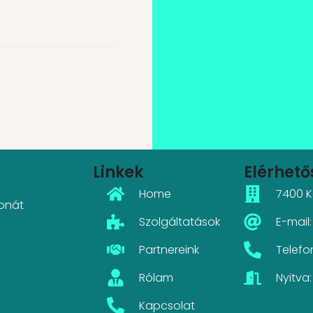
Linkek
Elérhet
Home
7400 K
honát
Szolgáltatások
E-mai
Partnereink
Telefo
Rólam
Nyitva:
Kapcsolat