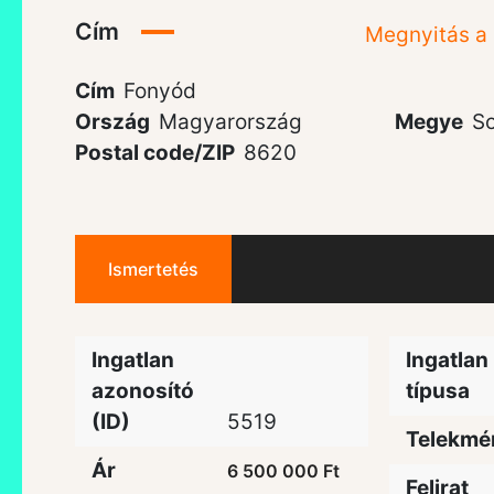
Cím
Megnyitás a
Cím
Fonyód
Ország
Magyarország
Megye
S
Postal code/ZIP
8620
Ismertetés
Ingatlan
Ingatlan
azonosító
típusa
(ID)
5519
Telekmé
Ár
6 500 000 Ft
Felirat