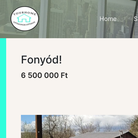
Skip
to
content
Home
S
Fonyód!
6 500 000 Ft