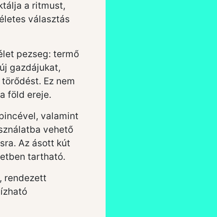
tálja a ritmust,
életes választás
élet pezseg: termő
új gazdájukat,
 törődést. Ez nem
a föld ereje.
pincével, valamint
asználatba vehető
ra. Az ásott kút
letben tartható.
, rendezett
ízható