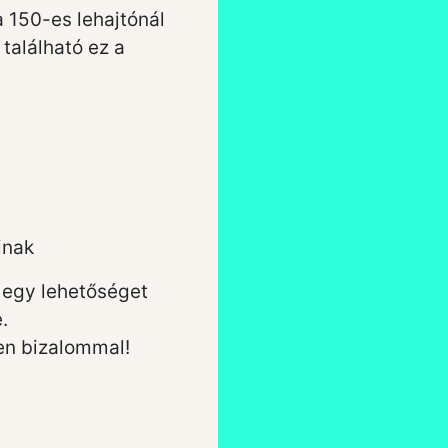
 150-es lehajtónál
található ez a
inak
 egy lehetőséget
.
en bizalommal!