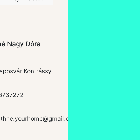
né Nagy Dóra
aposvár Kontrássy
6737272
athne.yourhome@gmail.com