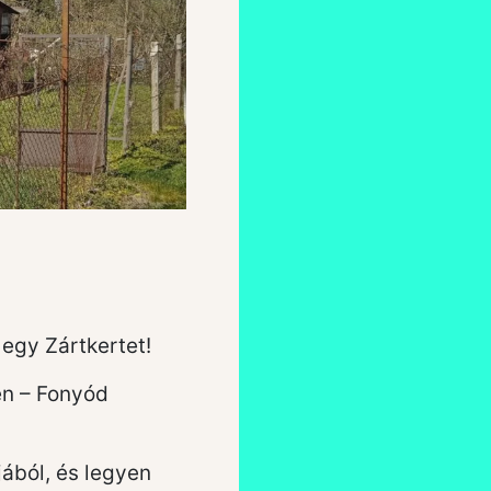
egy Zártkertet!
en – Fonyód
jából, és legyen