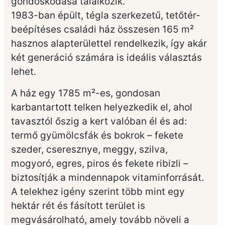
gondoskodása találkozik.
1983-ban épült, tégla szerkezetű, tetőtér-
beépítéses családi ház összesen 165 m²
hasznos alapterülettel rendelkezik, így akár
két generáció számára is ideális választás
lehet.
A ház egy 1785 m²-es, gondosan
karbantartott telken helyezkedik el, ahol
tavasztól őszig a kert valóban él és ad:
termő gyümölcsfák és bokrok – fekete
szeder, cseresznye, meggy, szilva,
mogyoró, egres, piros és fekete ribizli –
biztosítják a mindennapok vitaminforrását.
A telekhez igény szerint több mint egy
hektár rét és fásított terület is
megvásárolható, amely tovább növeli a