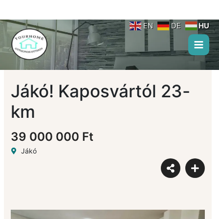
Skip
to
content
EN
DE
HU
Jákó! Kaposvártól 23-
km
39 000 000 Ft
Jákó