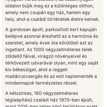
oldalon bújik meg ez a különleges otthon,
amely nem csupán egy ház, hanem egy
hely, ahol a családi történetek életre kelnek.
A gondosan ápolt, parkosított kert kapuján
belépve azonnal érezhető az a harmónia és
szeretet, amely évek óta körülöleli ezt az
ingatlant. Az 1000 négyzetméteres telek
zöldellő fáival, virágzó növényeivel és
térkövezett udvarával olyan, mint egy saját
kis békesziget, ahol a reggeli
madárcsicsergés és az esti naplementék a
mindennapok természetes részei.
A kétszintes, 160 négyzetméteres
téglaépítésű családi ház 1970-ben épült,
majd 2015-ben teljes körű felújításon esett