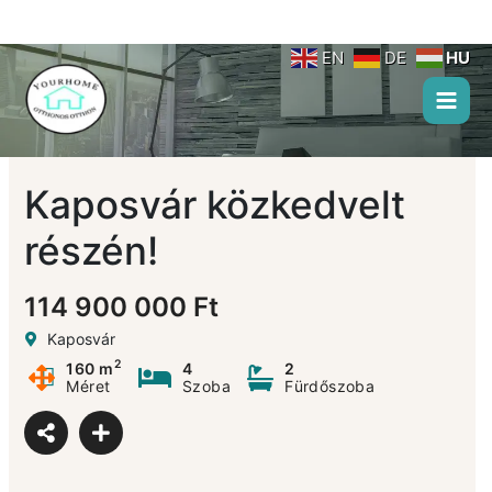
Skip
to
content
EN
DE
HU
Kaposvár közkedvelt
részén!
114 900 000 Ft
Kaposvár
2
160 m
4
2
Méret
Szoba
Fürdőszoba