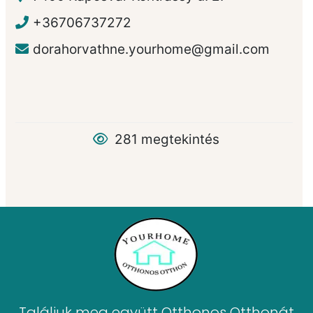
+36706737272
dorahorvathne.yourhome@gmail.com
281 megtekintés
Találjuk meg együtt Otthonos Otthonát