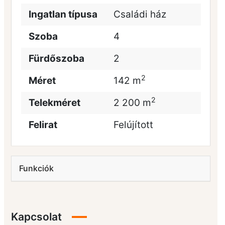
Ingatlan típusa
Családi ház
Szoba
4
Fürdőszoba
2
2
Méret
142 m
2
Telekméret
2 200 m
Felirat
Felújított
Funkciók
Kapcsolat