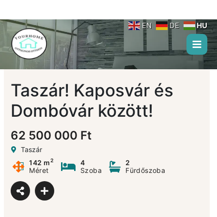
Skip
to
content
EN
DE
HU
Taszár! Kaposvár és
Dombóvár között!
62 500 000 Ft
Taszár
2
142 m
4
2
Méret
Szoba
Fürdőszoba