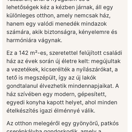
lehetőségek kéz a kézben járnak, áll egy
különleges otthon, amely nemcsak ház,
hanem egy valódi menedék mindazok
számára, akik biztonságra, kényelemre és
harmóniára vágynak.
Ez a 142 m²-es, szeretettel felújított családi
ház az évek során új életre kelt: megújultak
a vezetékek, kicserélték a nyílászárókat, a
tető is megszépült, így az új lakók
gondtalanul élvezhetik mindennapjaikat. A
ház szívében egy modern, gépesített,
egyedi konyha kapott helyet, ahol minden
ételkészítés igazi élménnyé válik.
Az otthon melegéről egy gyönyörű, patkós
cserépkályha gondoskodik, amely a