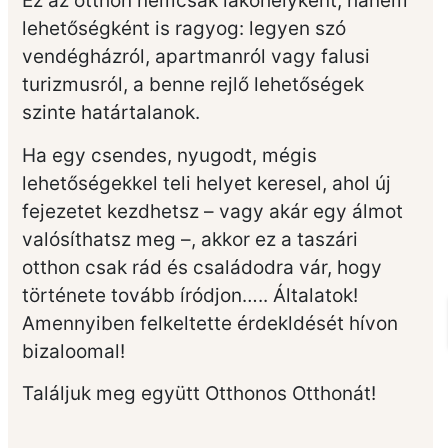
Ez az otthon nemcsak lakóhelyként, hanem
lehetőségként is ragyog: legyen szó
vendégházról, apartmanról vagy falusi
turizmusról, a benne rejlő lehetőségek
szinte határtalanok.
Ha egy csendes, nyugodt, mégis
lehetőségekkel teli helyet keresel, ahol új
fejezetet kezdhetsz – vagy akár egy álmot
valósíthatsz meg –, akkor ez a taszári
otthon csak rád és családodra vár, hogy
története tovább íródjon….. Általatok!
Amennyiben felkeltette érdekldését hívon
bizaloomal!
Találjuk meg együtt Otthonos Otthonát!