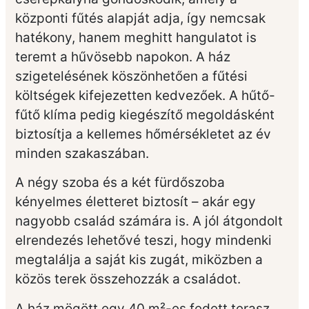
központi fűtés alapját adja, így nemcsak
hatékony, hanem meghitt hangulatot is
teremt a hűvösebb napokon. A ház
szigetelésének köszönhetően a fűtési
költségek kifejezetten kedvezőek. A hűtő-
fűtő klíma pedig kiegészítő megoldásként
biztosítja a kellemes hőmérsékletet az év
minden szakaszában.
A négy szoba és a két fürdőszoba
kényelmes életteret biztosít – akár egy
nagyobb család számára is. A jól átgondolt
elrendezés lehetővé teszi, hogy mindenki
megtalálja a saját kis zugát, miközben a
közös terek összehozzák a családot.
A ház mögött egy 40 m²-es fedett terasz